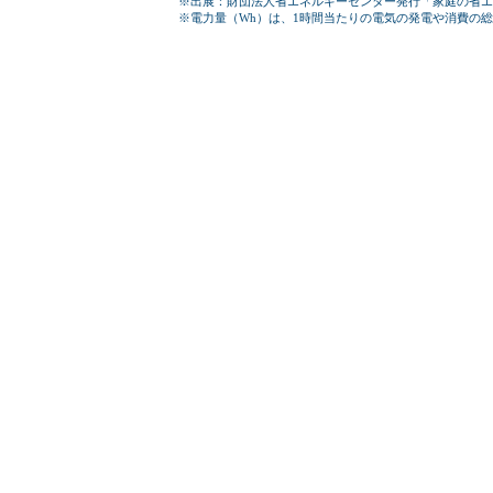
※出展：財団法人省エネルギーセンター発行「家庭の省エ
※電力量（Wh）は、1時間当たりの電気の発電や消費の